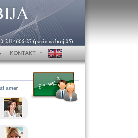
-48 PIB: SR101623886
A
KONTAKT
šti smer