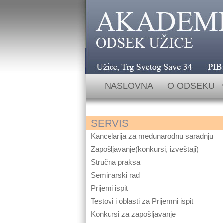
Užice, Trg Svetog Save 34 telefoni:
NASLOVNA
O ODSEKU
SERVIS
Kancelarija za međunarodnu saradnju
Zapošljavanje(konkursi, izveštaji)
Stručna praksa
Seminarski rad
Prijemi ispit
Testovi i oblasti za Prijemni ispit
Konkursi za zapošljavanje