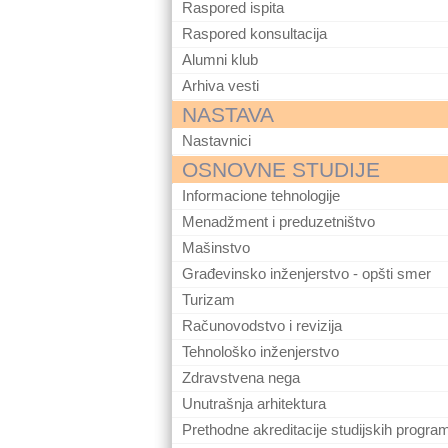
Raspored ispita
Raspored konsultacija
Alumni klub
Arhiva vesti
NASTAVA
Nastavnici
OSNOVNE STUDIJE
Informacione tehnologije
Menadžment i preduzetništvo
Mašinstvo
Građevinsko inženjerstvo - opšti smer
Turizam
Računovodstvo i revizija
Tehnološko inženjerstvo
Zdravstvena nega
Unutrašnja arhitektura
Prethodne akreditacije studijskih progra