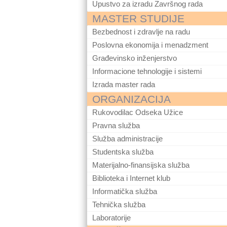
Upustvo za izradu Završnog rada
MASTER STUDIJE
Bezbednost i zdravlje na radu
Poslovna ekonomija i menadzment
Građevinsko inženjerstvo
Informacione tehnologije i sistemi
Izrada master rada
ORGANIZACIJA
Rukovodilac Odseka Užice
Pravna služba
Služba administracije
Studentska služba
Materijalno-finansijska služba
Biblioteka i Internet klub
Informatička služba
Tehnička služba
Laboratorije