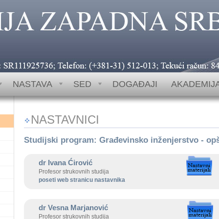
 (+381-31) 512-013; 512-789; 513-385 Tekući račun: 840-1147666
NASTAVA
SED
DOGAĐAJI
AKADEMIJ
NASTAVNICI
Studijski program: Građevinsko inženjerstvo - op
dr Ivana Ćirović
Profesor strukovnih studija
poseti web stranicu nastavnika
dr Vesna Marjanović
Profesor strukovnih studija