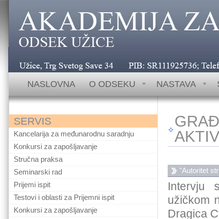
Užice, Trg Svetog Save 34 telefoni: (+381-31) 512-013; 5
NASLOVNA
O ODSEKU
NASTAVA
GRAĐ
SERVIS
AKTI
Kancelarija za međunarodnu saradnju
Konkursi za zapošljavanje
Stručna praksa
"Autoritet st
Seminarski rad
Intervju
Prijemi ispit
Testovi i oblasti za Prijemni ispit
užičkom n
Konkursi za zapošljavanje
Dragica Cv