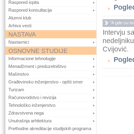
Raspored ispita
Pogle
Raspored konsultacija
Alumni klub
"A gde su no
Arhiva vesti
Intervju 
NASTAVA
nedeljnik
Nastavnici
Cvijović.
OSNOVNE STUDIJE
Pogle
Informacione tehnologije
Menadžment i preduzetništvo
Mašinstvo
Građevinsko inženjerstvo - opšti smer
Turizam
Računovodstvo i revizija
Tehnološko inženjerstvo
Zdravstvena nega
Unutrašnja arhitektura
Prethodne akreditacije studijskih programa