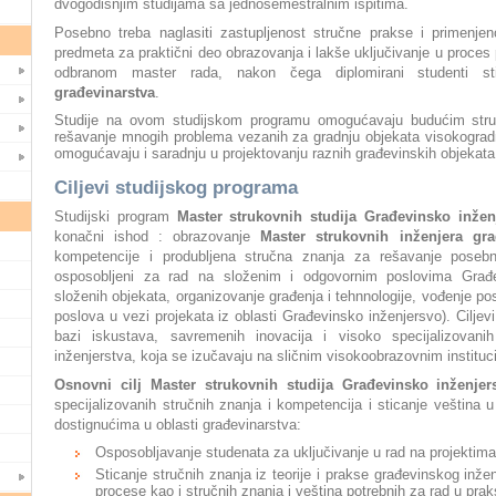
dvogodišnjim studijama sa jednosemestralnim ispitima.
Posebno treba naglasiti zastupljenost stručne prakse i primenje
predmeta za praktični deo obrazovanja i lakše uključivanje u proces 
odbranom master rada, nakon čega diplomirani studenti 
građevinarstva
.
Studije na ovom studijskom programu omogućavaju budućim stručn
rešavanje mnogih problema vezanih za gradnju objekata visokogradnje
omogućavaju i saradnju u projektovanju raznih građevinskih objekata
Ciljevi studijskog programa
Studijski program
Master strukovnih studija Građevinsko inžen
konačni ishod : obrazovanje
Master strukovnih inženjera gra
kompetencije i produbljena stručna znanja za rešavanje posebn
osposobljeni za rad na složenim i odgovornim poslovima Građev
složenih objekata, organizovanje građenja i tehnnologije, vođenje po
poslova u vezi projekata iz oblasti Građevinsko inženjersvo). Cilje
bazi iskustava, savremenih inovacija i visoko specijalizovani
inženjerstva, koja se izučavaju na sličnim visokoobrazovnim instituci
Osnovni cilj Master strukovnih studija Građevinsko inženjer
specijalizovanih stručnih znanja i kompetencija i sticanje veštin
dostignućima u oblasti građevinarstva:
Osposobljavanje studenata za uključivanje u rad na projektima
Sticanje stručnih znanja iz teorije i prakse građevinskog inžen
procese kao i stručnih znanja i veština potrebnih za rad u prak