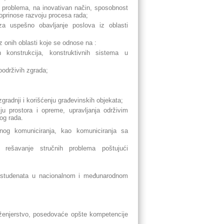
h problema, na inovativan način, sposobnost
doprinose razvoju procesa rada;
za uspešno obavljanje poslova iz oblasti
z onih oblasti koje se odnose na :
h konstrukcija, konstruktivnih sistema u
oodrživih zgrada;
gradnji i korišćenju građevinskih objekata;
miju prostora i opreme, upravljanja održivim
og rada.
alnog komuniciranja, kao komuniciranja sa
i rešavanje stručnih problema poštujući
t studenata u nacionalnom i međunarodnom
nženjerstvo, posedovaće opšte kompetencije