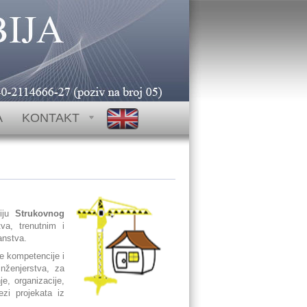
-48 PIB: SR101623886
A
KONTAKT
siju
Strukovnog
va, trenutnim i
anstva.
e kompetencije i
nženjerstva, za
e, organizacije,
ezi projekata iz