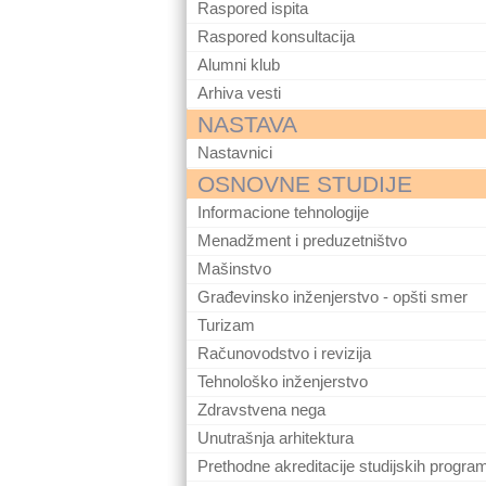
Raspored ispita
Raspored konsultacija
Alumni klub
Arhiva vesti
NASTAVA
Nastavnici
OSNOVNE STUDIJE
Informacione tehnologije
Menadžment i preduzetništvo
Mašinstvo
Građevinsko inženjerstvo - opšti smer
Turizam
Računovodstvo i revizija
Tehnološko inženjerstvo
Zdravstvena nega
Unutrašnja arhitektura
Prethodne akreditacije studijskih progra