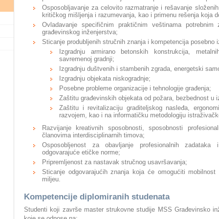
Osposobljavanje za celovito razmatranje i rešavanje složeni
kritičkog mišljenja i razumevanja, kao i primenu rešenja koja 
Ovladavanje specifičnim praktičnim veštinama potrebnim 
građevinskog inženjerstva;
Sticanje produbljenih stručnih znanja i kompetencija posebno i
Izgradnju armirano betonskih konstrukcija, metalni
savremenoj gradnji;
Izgradnju duštvenih i stambenih zgrada, energetski sam
Izgradnju objekata niskogradnje;
Posebne probleme organizacije i tehnologije građenja;
Zaštitu građevinskih objekata od požara, bezbednost u iz
Zaštitu i revitalizaciju graditeljskog nasleđa, ergono
razvojem, kao i na informatičku metodologiju istraživačk
Razvijanje kreativnih sposobnosti, sposobnosti profesion
članovima interdisciplinarnih timova;
Osposobljenost za obavljanje profesionalnih zadataka 
odgovarajuće etičke norme;
Pripremljenost za nastavak stručnog usavršavanja;
Sticanje odgovarajućih znanja koja će omogućiti mobilnos
miljeu.
Kompetencije diplomiranih studenata
Studenti koji završe master strukovne studije MSS Građevinsko i
koje se odnose na: