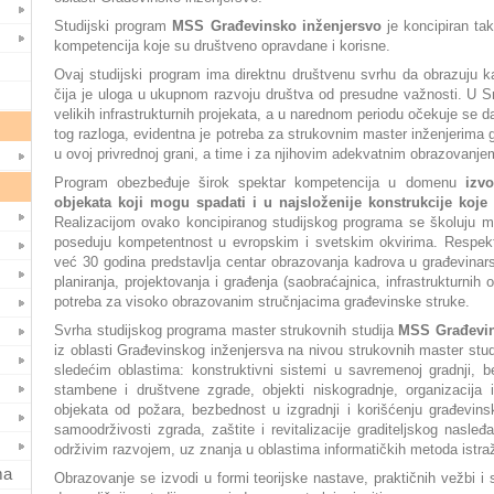
Studijski program
MSS Građevinsko inženjersvo
je koncipiran ta
kompetencija koje su društveno opravdane i korisne.
Ovaj studijski program ima direktnu društvenu svrhu da obrazuju k
čija je uloga u ukupnom razvoju društva od presudne važnosti. U Srbi
velikih infrastrukturnih projekata, a u narednom periodu očekuje se dal
tog razloga, evidentna je potreba za strukovnim master inženjerima g
u ovoj privrednoj grani, a time i za njihovim adekvatnim obrazovanje
Program obezbeđuje širok spektar kompetencija u domenu
izvo
objekata koji mogu spadati i u najsloženije konstrukcije koje
Realizacijom ovako koncipiranog studijskog programa se školuju mas
poseduju kompetentnost u evropskim i svetskim okvirima. Respekt
već 30 godina predstavlja centar obrazovanja kadrova u građevinars
planiranja, projektovanja i građenja (saobraćajnica, infrastrukturnih 
potreba za visoko obrazovanim stručnjacima građevinske struke.
Svrha studijskog programa master strukovnih studija
MSS Građevin
iz oblasti Građevinskog inženjersva na nivou strukovnih master stud
sledećim oblastima: konstruktivni sistemi u savremenoj gradnji, b
stambene i društvene zgrade, objekti niskogradnje, organizacija i
objekata od požara, bezbednost u izgradnji i korišćenju građevins
samoodrživosti zgrada, zaštite i revitalizacije graditeljskog nasleđ
održivim razvojem, uz znanja u oblastima informatičkih metoda istra
ma
Obrazovanje se izvodi u formi teorijske nastave, praktičnih vežbi i 