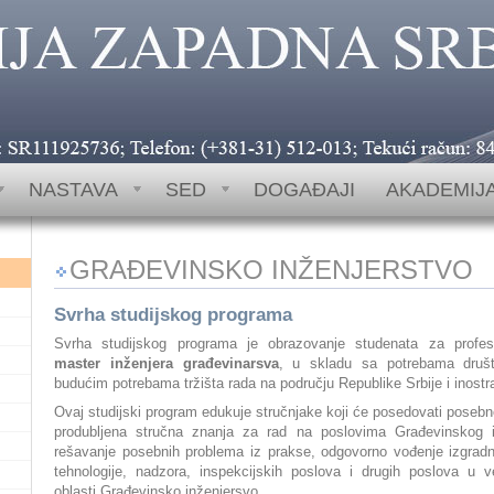
 (+381-31) 512-013; 512-789; 513-385 Tekući račun: 840-1147666
NASTAVA
SED
DOGAĐAJI
AKADEMIJ
GRAĐEVINSKO INŽENJERSTVO
Svrha studijskog programa
Svrha studijskog programa je obrazovanje studenata za profe
master inženjera građevinarsva
, u skladu sa potrebama društ
budućim potrebama tržišta rada na području Republike Srbije i inostr
Ovaj studijski program edukuje stručnjake koji će posedovati posebn
produbljena stručna znanja za rad na poslovima Građevinskog i
rešavanje posebnih problema iz prakse, odgovorno vođenje izgradnj
tehnologije, nadzora, inspekcijskih poslova i drugih poslova u v
oblasti Građevinsko inženjersvo.