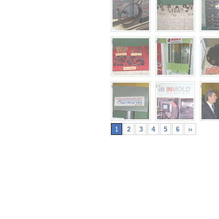
1
2
3
4
5
6
››