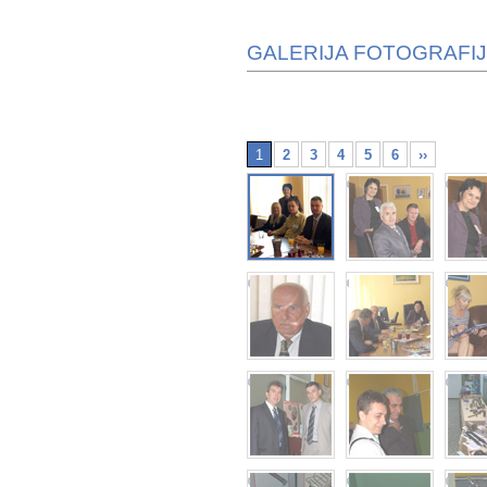
GALERIJA FOTOGRAFIJ
1
2
3
4
5
6
››