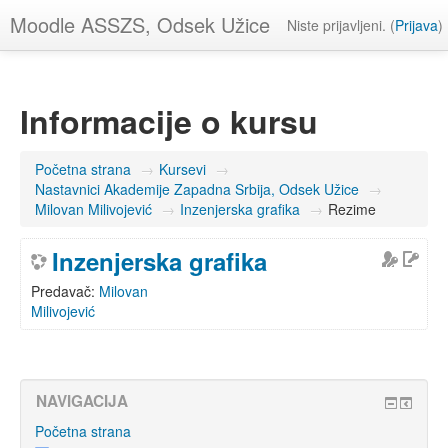
Moodle ASSZS, Odsek Užice
Niste prijavljeni. (
Prijava
)
Informacije o kursu
Početna strana
→
Kursevi
→
Nastavnici Akademije Zapadna Srbija, Odsek Užice
→
Milovan Milivojević
→
Inzenjerska grafika
→
Rezime
Inzenjerska grafika
Predavač:
Milovan
Milivojević
NAVIGACIJA
Početna strana