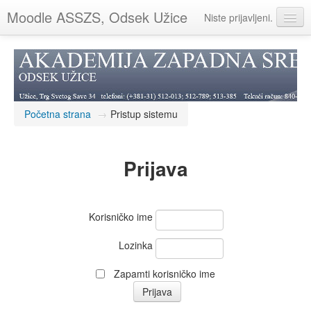
Moodle ASSZS, Odsek Užice
Niste prijavljeni.
Srpski ‎(sr_lt)‎
Početna strana
→
Pristup sistemu
Prijava
Korisničko ime
Lozinka
Zapamti korisničko ime