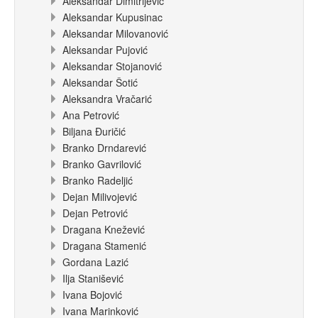
Aleksandar Dimitrijević
Aleksandar Kupusinac
Aleksandar Milovanović
Aleksandar Pujović
Aleksandar Stojanović
Aleksandar Šotić
Aleksandra Vračarić
Ana Petrović
Biljana Đuričić
Branko Drndarević
Branko Gavrilović
Branko Radeljić
Dejan Milivojević
Dejan Petrović
Dragana Knežević
Dragana Stamenić
Gordana Lazić
Ilja Stanišević
Ivana Bojović
Ivana Marinković