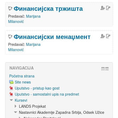
Финансијска тржишта
Predavač:
Marijana
Milanović
Финансијски менаџмент
Predavač:
Marijana
Milanović
NAVIGACIJA
Početna strana
Site news
Uputstvo - pristup kao gost
Uputstvo - samostalni upis na predmet
Kursevi
LANDS Projekat
Nastavnici Akademije Zapadna Srbija, Odsek Užice