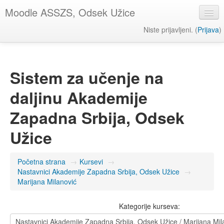
Moodle ASSZS, Odsek Užice
Niste prijavljeni. (
Prijava
)
Srpski ‎(sr_lt)‎
Sistem za učenje na
daljinu Akademije
Zapadna Srbija, Odsek
Užice
Početna strana
→
Kursevi
→
Nastavnici Akademije Zapadna Srbija, Odsek Užice
→
Marijana Milanović
Kategorije kurseva: