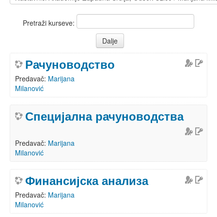
Pretraži kurseve:
Рачуноводство
Predavač:
Marijana
Milanović
Специјална рачуноводства
Predavač:
Marijana
Milanović
Финансијска анализа
Predavač:
Marijana
Milanović