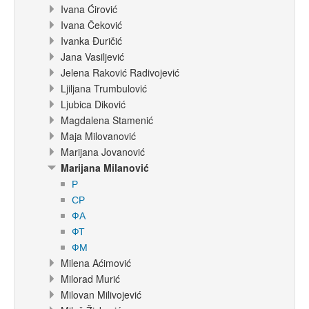
Ivana Ćirović
Ivana Čeković
Ivanka Đuričić
Jana Vasiljević
Jelena Raković Radivojević
Ljiljana Trumbulović
Ljubica Diković
Magdalena Stamenić
Maja Milovanović
Marijana Jovanović
Marijana Milanović
Р
СР
ФА
ФТ
ФМ
Milena Aćimović
Milorad Murić
Milovan Milivojević