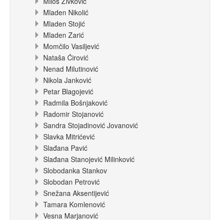
Miloš Živković
Mladen Nikolić
Mladen Stojić
Mladen Zarić
Momčilo Vasiljević
Nataša Ćirović
Nenad Milutinović
Nikola Janković
Petar Blagojević
Radmila Bošnjaković
Radomir Stojanović
Sandra Stojadinović Jovanović
Slavka Mitrićević
Slađana Pavić
Slađana Stanojević Milinković
Slobodanka Stankov
Slobodan Petrović
Snežana Aksentijević
Tamara Komlenović
Vesna Marjanović