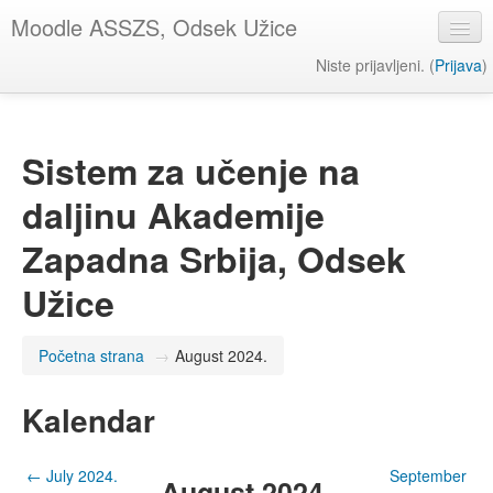
Moodle ASSZS, Odsek Užice
Niste prijavljeni. (
Prijava
)
Srpski ‎(sr_lt)‎
Sistem za učenje na
daljinu Akademije
Zapadna Srbija, Odsek
Užice
Početna strana
→
August 2024.
Kalendar
←
July 2024.
September
August 2024.